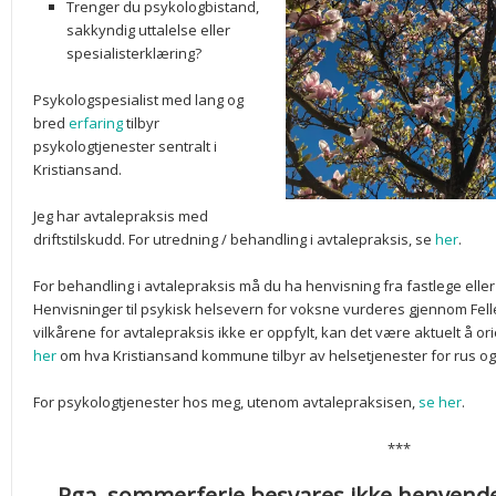
Trenger du psykologbistand,
sakkyndig uttalelse eller
spesialisterklæring?
Psykologspesialist med lang og
bred
erfaring
tilbyr
psykologtjenester sentralt i
Kristiansand.
Jeg har avtalepraksis med
driftstilskudd. For utredning / behandling i avtalepraksis, se
her
.
For behandling i avtalepraksis må du ha henvisning fra fastlege ell
Henvisninger til psykisk helsevern for voksne vurderes gjennom Fel
vilkårene for avtalepraksis ikke er oppfylt, kan det være aktuelt å or
her
om hva Kristiansand kommune tilbyr av helsetjenester for rus og
For psykologtjenester hos meg, utenom avtalepraksisen,
se her
.
***
Pga. sommerferie besvares ikke henvendel