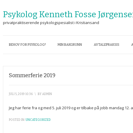
Psykolog Kenneth Fosse Jørgens
privatpraktiserende psykologspesialist i Kristiansand
BEHOV FOR PSYKOLOG?
MIN BAKGRUNN
AVTALEPRAKSIS
Sommerferie 2019
JULI 5, 2019 10:36
\
BY
ADMIN
Jeg har ferie fra og med 5. juli 2019 og er tilbake på jobb mandag 12. 
POSTED IN:
UNCATEGORIZED